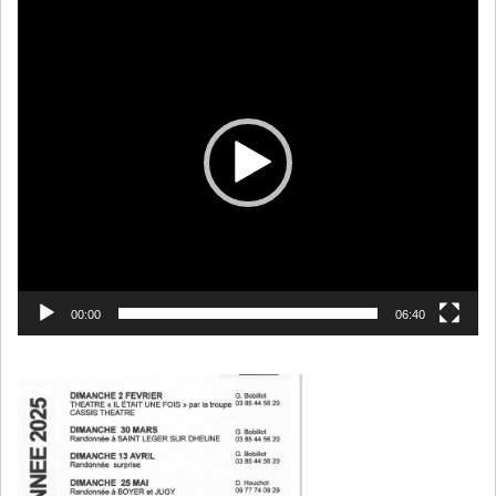
vidéo
00:00
06:40