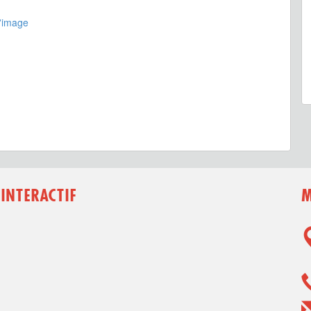
l'image
 INTERACTIF
M