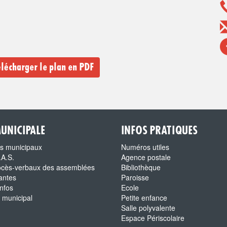
lécharger le plan en PDF
MUNICIPALE
INFOS PRATIQUES
us municipaux
Numéros utiles
.A.S.
Agence postale
ocès-verbaux des assemblées
Bibliothèque
antes
Paroisse
nfos
Ecole
n municipal
Petite enfance
Salle polyvalente
Espace Périscolaire