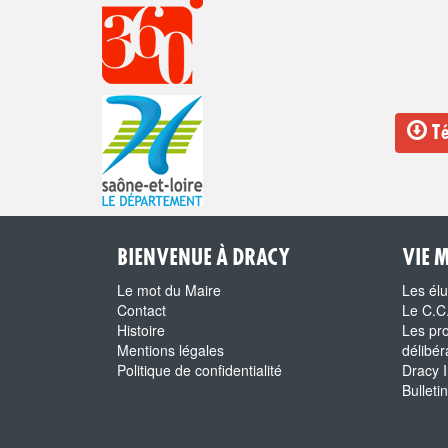
Té
BIENVENUE À DRACY
VIE 
Le mot du Maire
Les él
Contact
Le C.C
Histoire
Les pr
Mentions légales
délibér
Politique de confidentialité
Dracy I
Bulleti